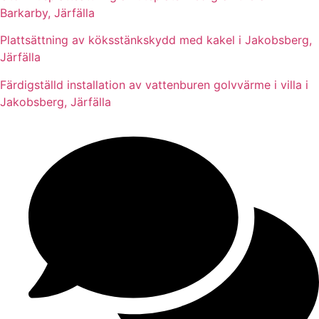
Barkarby, Järfälla
Plattsättning av köksstänkskydd med kakel i Jakobsberg,
Järfälla
Färdigställd installation av vattenburen golvvärme i villa i
Jakobsberg, Järfälla