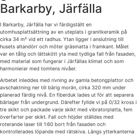
Barkarby, Järfälla
I Barkarby, Järfälla har vi färdigställt en
utomhusplattsättning av en uteplats i granitkeramik på
cirka 34 m² vid ett radhus. Ytan ligger i anslutning till
husets altandörr och möter gräsmatta i framkant. Målet
var en tålig och lättskött yta med tydliga fall från fasaden,
med material som fungerar i Järfällas klimat och som
harmonierar med tomtens nivåer.
Arbetet inleddes med rivning av gamla betongplattor och
avschaktning ner till bärig morän, cirka 320 mm under
planerad färdig nivå. En fiberduk lades ut för att separera
bärlager från undergrund. Därefter fyllde vi på 0/32 kross i
tre skikt och packade varje skikt med vibratorplatta, fem
överfarter per skikt. Fall och höjder ställdes med
roterande laser till 1:60 bort från fasaden och
kontrollerades löpande med rätskiva. Längs ytterkanterna