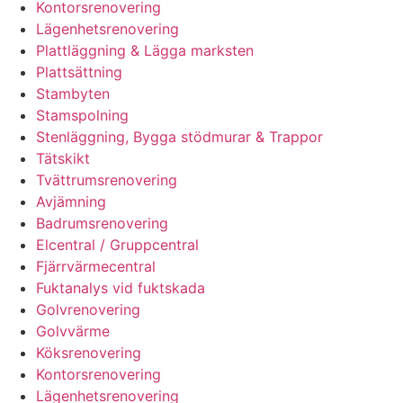
Kontorsrenovering
Lägenhetsrenovering
Plattläggning & Lägga marksten
Plattsättning
Stambyten
Stamspolning
Stenläggning, Bygga stödmurar & Trappor
Tätskikt
Tvättrumsrenovering
Avjämning
Badrumsrenovering
Elcentral / Gruppcentral
Fjärrvärmecentral
Fuktanalys vid fuktskada
Golvrenovering
Golvvärme
Köksrenovering
Kontorsrenovering
Lägenhetsrenovering