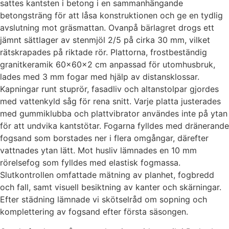
sattes kantsten i betong i en sammanhängande
betongsträng för att låsa konstruktionen och ge en tydlig
avslutning mot gräsmattan. Ovanpå bärlagret drogs ett
jämnt sättlager av stenmjöl 2/5 på cirka 30 mm, vilket
rätskrapades på riktade rör. Plattorna, frostbeständig
granitkeramik 60x60x2 cm anpassad för utomhusbruk,
lades med 3 mm fogar med hjälp av distansklossar.
Kapningar runt stuprör, fasadliv och altanstolpar gjordes
med vattenkyld såg för rena snitt. Varje platta justerades
med gummiklubba och plattvibrator användes inte på ytan
för att undvika kantstötar. Fogarna fylldes med dränerande
fogsand som borstades ner i flera omgångar, därefter
vattnades ytan lätt. Mot husliv lämnades en 10 mm
rörelsefog som fylldes med elastisk fogmassa.
Slutkontrollen omfattade mätning av planhet, fogbredd
och fall, samt visuell besiktning av kanter och skärningar.
Efter städning lämnade vi skötselråd om sopning och
komplettering av fogsand efter första säsongen.