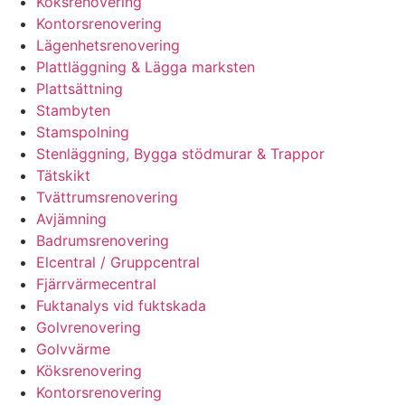
Köksrenovering
Kontorsrenovering
Lägenhetsrenovering
Plattläggning & Lägga marksten
Plattsättning
Stambyten
Stamspolning
Stenläggning, Bygga stödmurar & Trappor
Tätskikt
Tvättrumsrenovering
Avjämning
Badrumsrenovering
Elcentral / Gruppcentral
Fjärrvärmecentral
Fuktanalys vid fuktskada
Golvrenovering
Golvvärme
Köksrenovering
Kontorsrenovering