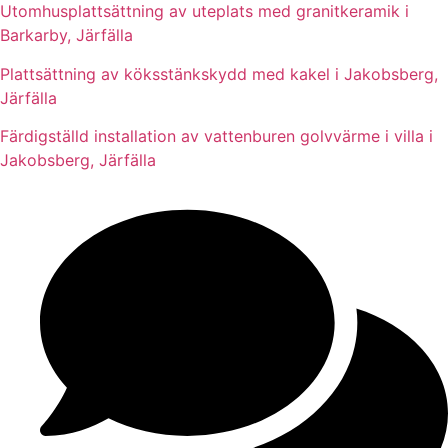
Utomhusplattsättning av uteplats med granitkeramik i
Barkarby, Järfälla
Plattsättning av köksstänkskydd med kakel i Jakobsberg,
Järfälla
Färdigställd installation av vattenburen golvvärme i villa i
Jakobsberg, Järfälla