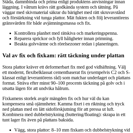
Städa, dammbinda och prima enligt produktens anvisningar innan
läggning. I våtrum krävs rätt godkända system och tätning. På
väggar med skivmaterial säkrar du bärighet med rätt skruvavstånd
och förstärkning vid tunga plattor. Mät fukten och följ leverantörens
gränsvärden för både avjämningsmassa och fix.
Kontrollera planhet med rätskiva och markeringspenna.
Reparera sprickor och fyll håligheter innan primning.
Beakta golvvärme och rörelsezoner redan i planeringen.
Val av fix och fixkam: rätt täckning under plattan
Stora plattor kräver ett deformerbart fix med god vidhäftning. Välj
ett modernt, flexibelklassat cementbaserat fix (exempelvis C2 och S-
klassat enligt leverantörens råd) som matchar underlaget och plattans
format. Sträva efter minst 90–100 procents täckning på golv och i
utsatta lägen för att undvika hålrum.
Fixkamens storlek avgör mängden fix och hur väl du kan
kompensera små ojämnheter. Kamma fixet i en riktning och tryck
ned plattan med en lätt sidoförskjutning för att pressa ut luft.
Kombinera med dubbelstrykning (buttering/floating): skrapa in ett
tunt lager fix även på plattans baksida.
Vägg, stora plattor: 8–10 mm fixkam och dubbelstrykning vid