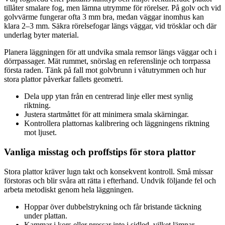
tillåter smalare fog, men lämna utrymme för rörelser. På golv och vid
golvvärme fungerar ofta 3 mm bra, medan väggar inomhus kan
klara 2–3 mm. Säkra rörelsefogar längs väggar, vid trösklar och där
underlag byter material.
Planera läggningen för att undvika smala remsor längs väggar och i
dörrpassager. Mät rummet, snörslag en referenslinje och torrpassa
första raden. Tänk på fall mot golvbrunn i våtutrymmen och hur
stora plattor påverkar fallets geometri.
Dela upp ytan från en centrerad linje eller mest synlig
riktning.
Justera startmåttet för att minimera smala skärningar.
Kontrollera plattornas kalibrering och läggningens riktning
mot ljuset.
Vanliga misstag och proffstips för stora plattor
Stora plattor kräver lugn takt och konsekvent kontroll. Små missar
förstoras och blir svåra att rätta i efterhand. Undvik följande fel och
arbeta metodiskt genom hela läggningen.
Hoppar över dubbelstrykning och får bristande täckning
under plattan.
Kammar i kors eller pressar inte i sidled, vilket lämnar