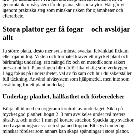
genomtänkt nivåsystem får du plana, slitstarka ytor. Här går vi
igenom praktiska steg som minskar risken för ojämnheter och
efterarbete.
Stora plattor ger få fogar – och avslöjar
allt
Ju större platta, desto mer syns minsta svacka, felvinklad fixkam
eller ojämn fog. Vikten och formatet kräver ett mycket plant och
bärkraftigt underlag, rätt mängd fix och en metodik som säkert
pressar ut luft. Planeringen blir därför lika viktig som verktygen.
Lägg fokus på underarbetet, val av fixkam och hur du säkerställer
full täckning. Använd nivåsystem som hjälpmedel, men inte som
ersättning för ett plant underlag.
Underlag: planhet, hållfasthet och förberedelser
Börja alltid med en noggrann kontroll av underlaget. Sikta på
mycket god planhet: högst 2–3 mm avvikelse under två meters
rätskiva, och under 1 mm på kortare sträckor. Spackla upp svackor
med avjämningsmassa och slipa ned toppar. Ett styvt underlag
minskar rörelser som annars kan skapa spänningar i stora plattor.