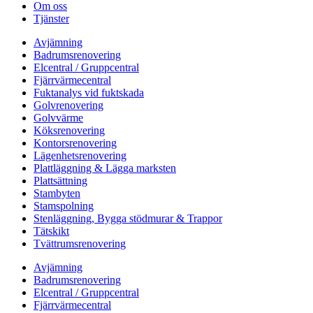
Om oss
Tjänster
Avjämning
Badrumsrenovering
Elcentral / Gruppcentral
Fjärrvärmecentral
Fuktanalys vid fuktskada
Golvrenovering
Golvvärme
Köksrenovering
Kontorsrenovering
Lägenhetsrenovering
Plattläggning & Lägga marksten
Plattsättning
Stambyten
Stamspolning
Stenläggning, Bygga stödmurar & Trappor
Tätskikt
Tvättrumsrenovering
Avjämning
Badrumsrenovering
Elcentral / Gruppcentral
Fjärrvärmecentral