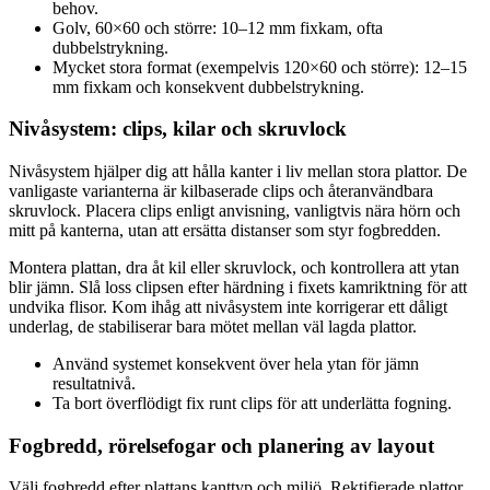
behov.
Golv, 60×60 och större: 10–12 mm fixkam, ofta
dubbelstrykning.
Mycket stora format (exempelvis 120×60 och större): 12–15
mm fixkam och konsekvent dubbelstrykning.
Nivåsystem: clips, kilar och skruvlock
Nivåsystem hjälper dig att hålla kanter i liv mellan stora plattor. De
vanligaste varianterna är kilbaserade clips och återanvändbara
skruvlock. Placera clips enligt anvisning, vanligtvis nära hörn och
mitt på kanterna, utan att ersätta distanser som styr fogbredden.
Montera plattan, dra åt kil eller skruvlock, och kontrollera att ytan
blir jämn. Slå loss clipsen efter härdning i fixets kamriktning för att
undvika flisor. Kom ihåg att nivåsystem inte korrigerar ett dåligt
underlag, de stabiliserar bara mötet mellan väl lagda plattor.
Använd systemet konsekvent över hela ytan för jämn
resultatnivå.
Ta bort överflödigt fix runt clips för att underlätta fogning.
Fogbredd, rörelsefogar och planering av layout
Välj fogbredd efter plattans kanttyp och miljö. Rektifierade plattor