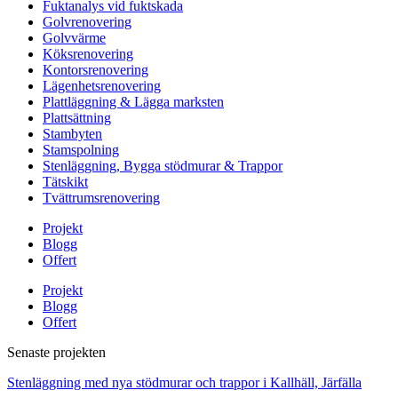
Fuktanalys vid fuktskada
Golvrenovering
Golvvärme
Köksrenovering
Kontorsrenovering
Lägenhetsrenovering
Plattläggning & Lägga marksten
Plattsättning
Stambyten
Stamspolning
Stenläggning, Bygga stödmurar & Trappor
Tätskikt
Tvättrumsrenovering
Projekt
Blogg
Offert
Projekt
Blogg
Offert
Senaste projekten
Stenläggning med nya stödmurar och trappor i Kallhäll, Järfälla